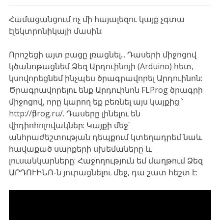
Համացանցում ոչ մի հայալեզու կայք չգտա
էլեկտրոնիկայի մասին:
Որոշեցի այտ բացը լռացնել... Դասերի միջոցով
կծանոթացնեմ Ձեզ Արդուինոյի (Arduino) հետ,
կսովորեցնեմ ինչպես ծրագրավորել Արդուինոն:
Ծրագրավորելու ենք Արդուինոն FLProg ծրագրի
միջոցով, որը կարող եք բեռնել այս կայքից ՝
http://flprog.ru/. Դասերը լինելու են
վիդիոհոլովակներ: Կայքի մեջ՝
անհրաժեշտության դեպքում կտեղադրեմ նաև
հավաքած սարքերի սխեմաները և
լուսանկարները: Հաջողություն եմ մաղթում Ձեզ
ԱՐԴՈՒԻՆՈ-ն յուրացնելու մեջ, դա շատ հեշտ է: