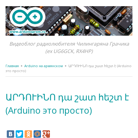
Видеоблог радиолюбителя Чилингаряна Грачика
(ex UG6GCK, RX4HP)
Главная
Arduino на армянском
ԱՐԴՈՒԻՆՈ դա շատ հեշտ է (Arduino
это просто)
ԱՐԴՈՒԻՆՈ դա շատ հեշտ է
(Arduino это просто)