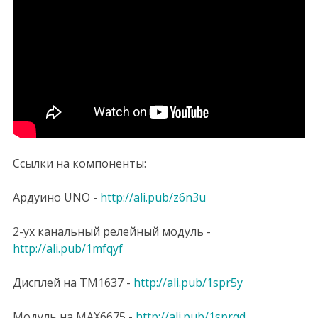
Ссылки на компоненты:
Ардуино UNO -
http://ali.pub/z6n3u
2-ух канальный релейный модуль -
http://ali.pub/1mfqyf
Дисплей на TM1637 -
http://ali.pub/1spr5y
Модуль на MAX6675 -
http://ali.pub/1sprqd