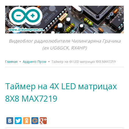
Видеоблог радиолюбителя Чилингаряна Грачика
(ex UG6GCK, RX4HP)
Главная
Ардуино Пром
Таймер на 4Х LED матрицах 8Х8 MAX7219
Таймер на 4Х LED матрицах
8Х8 MAX7219