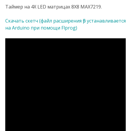
Таймер на 4Х LED матрицах 8Х8 MAX7219.
Скачать скетч (файл расширения flp устанавливается
на Arduino при помощи Flprog)