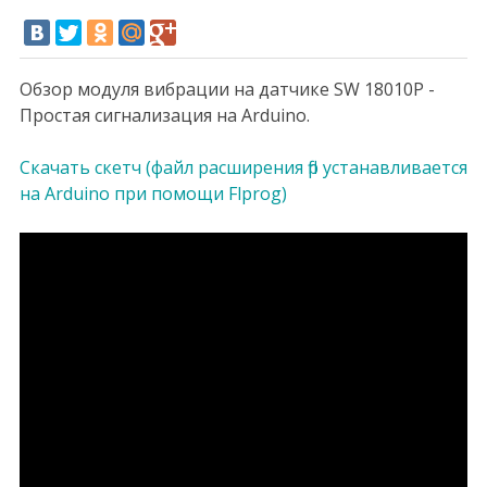
Обзор модуля вибрации на датчике SW 18010P -
Простая сигнализация на Arduino.
Скачать скетч (файл расширения flp устанавливается
на Arduino при помощи Flprog)