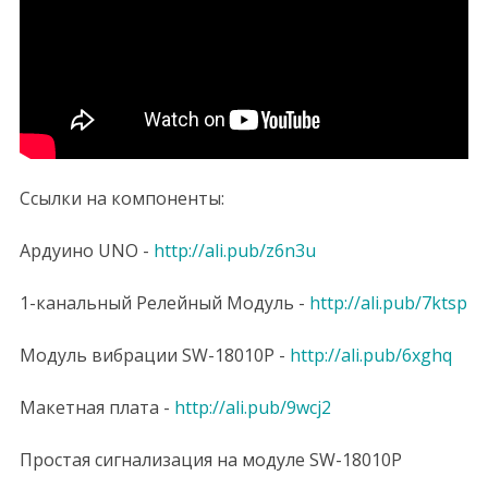
Ссылки на компоненты:
Ардуино UNO -
http://ali.pub/z6n3u
1-канальный Релейный Модуль -
http://ali.pub/7ktsp
Модуль вибрации SW-18010P -
http://ali.pub/6xghq
Макетная плата -
http://ali.pub/9wcj2
Простая cигнализация на модуле SW-18010P