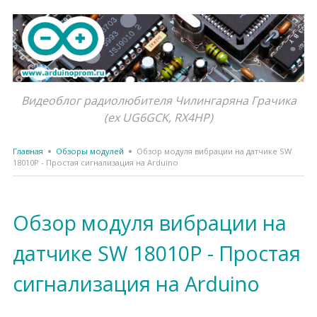
Видеоблог радиолюбителя Чилингаряна Грачика
(ex UG6GCK, RX4HP)
Главная
Обзоры модулей
Обзор модуля вибрации на датчике SW
18010P - Простая сигнализация на Arduino
Обзор модуля вибрации на
датчике SW 18010P - Простая
сигнализация на Arduino