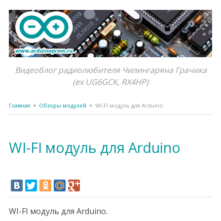
Видеоблог радиолюбителя Чилингаряна Грачика
(ex UG6GCK, RX4HP)
Главная
Обзоры модулей
WI-FI модуль для Arduino
WI-FI модуль для Arduino
WI-FI модуль для Arduino.