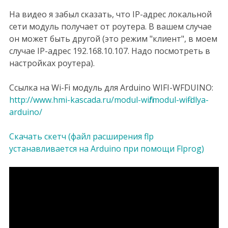
На видео я забыл сказать, что IP-адрес локальной
сети модуль получает от роутера. В вашем случае
он может быть другой (это режим "клиент", в моем
случае IP-адрес 192.168.10.107. Надо посмотреть в
настройках роутера).
Ссылка на Wi-Fi модуль для Arduino WIFI-WFDUINO:
http://www.hmi-kascada.ru/modul-wifi/modul-wifi-dlya-
arduino/
Скачать скетч (файл расширения flp
устанавливается на Arduino при помощи Flprog)