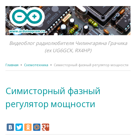
Видеоблог радиолюбителя Чилингаряна Грачика
(ex UG6GCK, RX4HP)
Главная
Схемотехника
Симисторный фазный регулятор мощности
Симисторный фазный
регулятор мощности