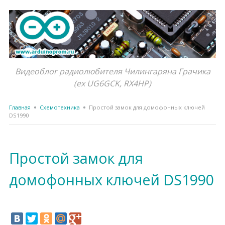
Видеоблог радиолюбителя Чилингаряна Грачика
(ex UG6GCK, RX4HP)
Главная
Схемотехника
Простой замок для домофонных ключей
DS1990
Простой замок для
домофонных ключей DS1990