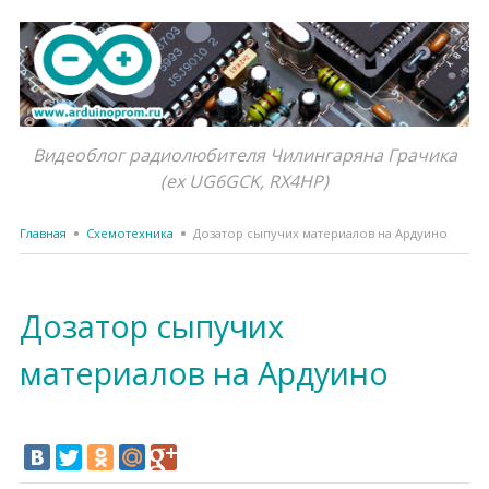
Видеоблог радиолюбителя Чилингаряна Грачика
(ex UG6GCK, RX4HP)
Главная
Схемотехника
Дозатор сыпучих материалов на Ардуино
Дозатор сыпучих
материалов на Ардуино