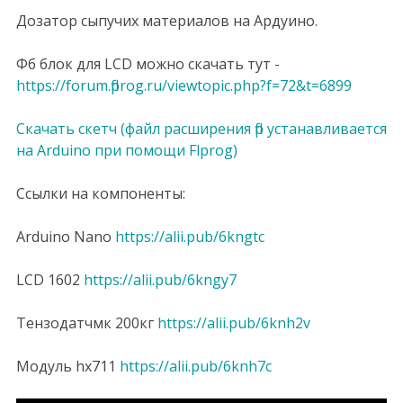
Дозатор сыпучих материалов на Ардуино.
Фб блок для LCD можно скачать тут -
https://forum.flprog.ru/viewtopic.php?f=72&t=6899
Скачать скетч (файл расширения flp устанавливается
на Arduino при помощи Flprog)
Ссылки на компоненты:
Arduino Nano
https://alii.pub/6kngtc
LCD 1602
https://alii.pub/6kngy7
Тензодатчмк 200кг
https://alii.pub/6knh2v
Модуль hx711
https://alii.pub/6knh7c