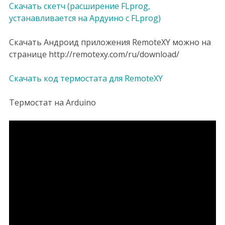
Скачать скетч (расширение FLprog,
устанавливается на Aрдуино с FLprog)
Скачать Андроид приложения RemoteXY можно на
странице http://remotexy.com/ru/download/
Скачать код термостата для RemoteXY
Термостат на Arduino