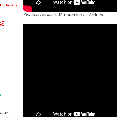
на карту
Как подключить IR приемник к Arduino
88
в
оссии