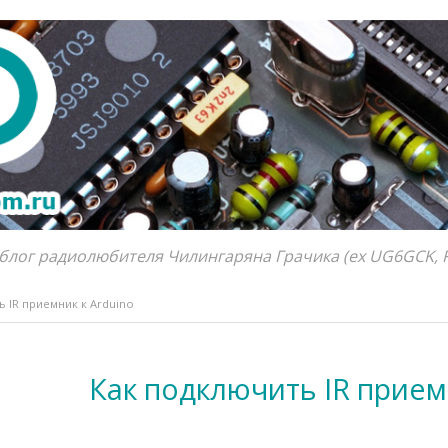
блог радиолюбителя Чилингаряна Грачика (ex UG6GCK, 
 IR приемник к Arduino
Как подключить IR прием