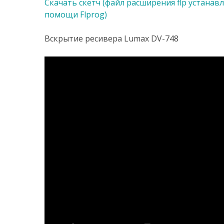
Скачать скетч (файл расширения flp устанавл
помощи Flprog)
Вскрытие ресивера Lumax DV-748