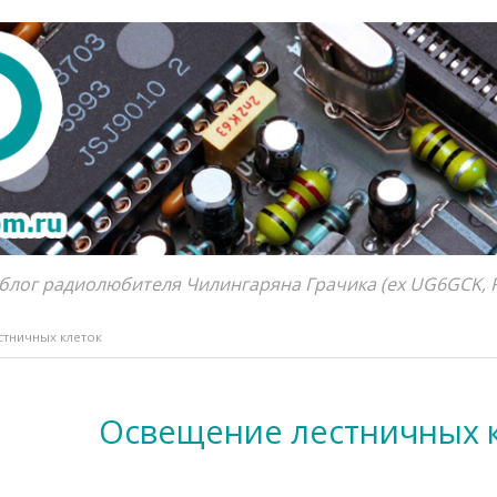
блог радиолюбителя Чилингаряна Грачика (ex UG6GCK, 
тничных клеток
Освещение лестничных 