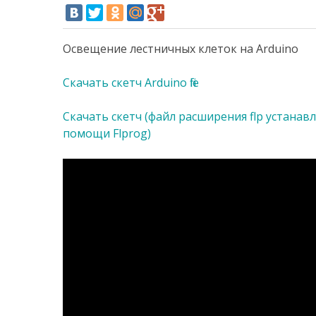
Освещение лестничных клеток на Arduino
Скачать скетч Arduino file
Скачать скетч (файл расширения flp устанавл
помощи Flprog)