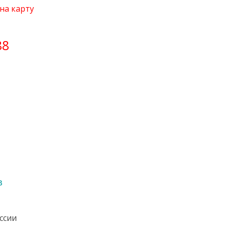
на карту
88
в
оссии