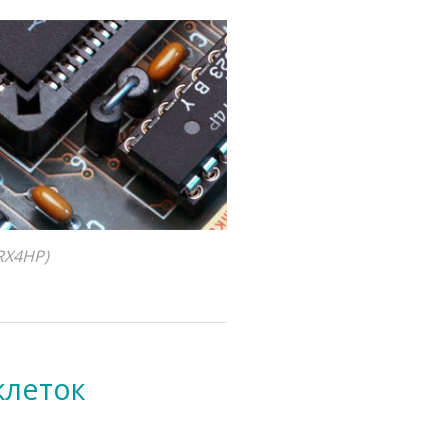
RX4HP)
клеток