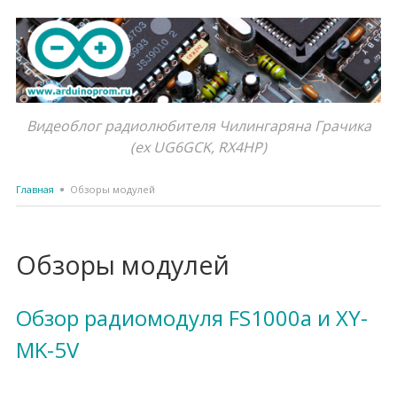
Видеоблог радиолюбителя Чилингаряна Грачика
(ex UG6GCK, RX4HP)
Главная
Обзоры модулей
Обзоры модулей
Обзор радиомодуля FS1000a и XY-
MK-5V