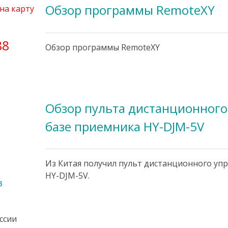
Обзор программы RemoteXY
на карту
88
Обзор программы RemoteXY
Обзор пульта дистанционного
базе приемника HY-DJM-5V
Из Китая получил пульт дистанционного уп
HY-DJM-5V.
в
оссии