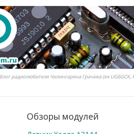
блог радиолюбителя Чилингаряна Грачика (ex UG6GCK, 
Обзоры модулей