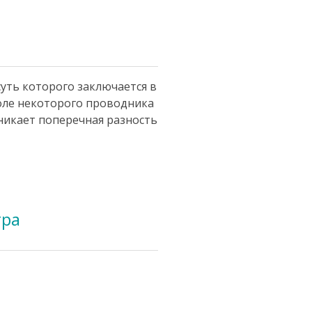
суть которого заключается в
оле некоторого проводника
никает поперечная разность
тра