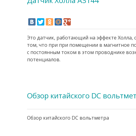
Датчик Холла A3144
Это датчик, работающий на эффекте Холла, 
том, что при при помещении в магнитное п
с постоянным током в этом проводнике воз
потенциалов.
Обзор китайского DC вольтме
Обзор китайского DC вольтметра