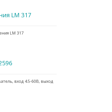
ния LM 317
ения LM 317
2596
тель, вход 4.5-60В, выход