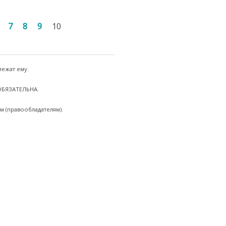
7
8
9
10
лежат ему.
 ОБЯЗАТЕЛЬНА.
м (правообладателям).