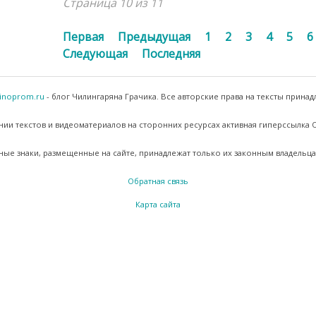
Страница 10 из 11
Первая
Предыдущая
1
2
3
4
5
6
Следующая
Последняя
inoprom.ru
- блог Чилингаряна Грачика. Все авторские права на тексты принад
ии текстов и видеоматериалов на сторонних ресурсах активная гиперссылка
ные знаки, размещенные на сайте, принадлежат только их законным владельца
Обратная связь
Карта сайта