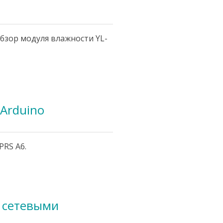
бзор модуля влажности YL-
Arduino
PRS A6.
я сетевыми