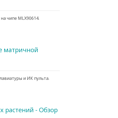
 на чипе MLX90614.
е матричной
лавиатуры и ИК пульта.
х растений - Обзор