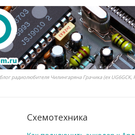
блог радиолюбителя Чилингаряна Грачика (ex UG6GCK, 
Схемотехника