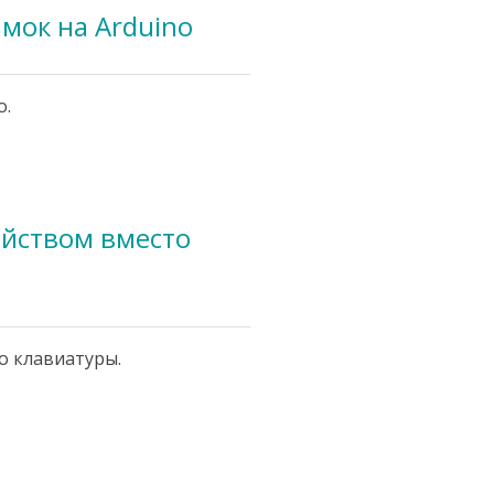
мок на Arduino
o.
ойством вместо
о клавиатуры.