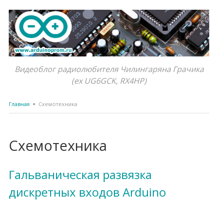
Видеоблог радиолюбителя Чилингаряна Грачика
(ex UG6GCK, RX4HP)
Главная
Схемотехника
Схемотехника
Гальваническая развязка
дискретных входов Arduino